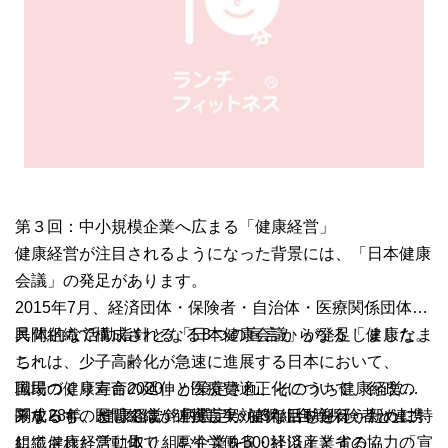
第３回：中小規模企業へ広まる「健康経営」
健康経営が注目されるようになった背景には、「
日本健康
会議」の発足があります。
2015年7月、経済団体・保険者・自治体・医療関係団体等
民間組織で構成される「日本健康会議」が発足しました。
具体的な活動指針となる8つの宣言からなる「健康なま
これは、少子高齢化が急速に進展する日本において、
ち・
国民の健康寿命の延伸と医療費適正化について、行政の
職場づくり宣言2020」が策定され、そのうち健康経営に
みならず、民間組織が連携し実効的な活動を行うために
関するものとしては、「宣言4：健保組合等保険者と連携
平成28年、健康経営銘柄選定から3年目を迎え、新たに特
組織された活動体で、厚生労働省・経済産業省の協力の
して健康経営に取り組む企業を500社以上とする」、「宣
に