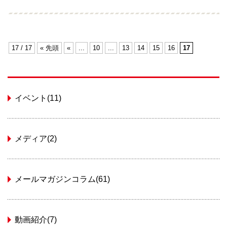
ホワイト企業という判断となり、採用活動において
とてもよい反応があったことが知られると、選定から
漏れた企業だけでなく、調査に参加しなかった企業からも
高い関心が寄せられるようになりました。
17 / 17
« 先頭
«
...
10
...
13
14
15
16
17
2年目の2016年には、新規回答した企業が231社と増加
しましたが、回答企業総数は573社（15.9％）と、それほ
ど
イベント(11)
の増加はありませんでした。これは1年目に選定に漏れた
企業が、選定基準が厳しく、短期間で高い評価を得られる
までには至らないと判断し、調査に参加しなかったから
メディア(2)
だと考えられます。
メールマガジンコラム(61)
動画紹介(7)