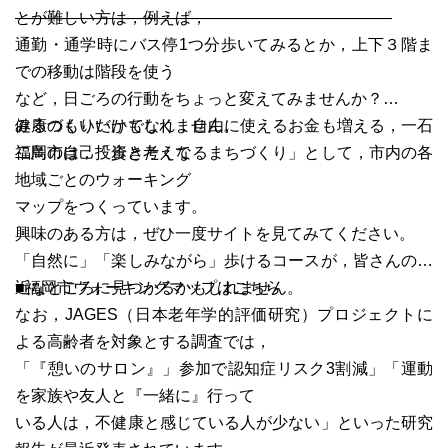
———————————————————————–
とが難しい方は，例えば，
通勤・通学時にバス停1つ分歩いてみるとか，上下３階ま
での移動は階段を使う
など，日ごろの行動をちょっと変えてみませんか？
健康づくりだけでなく，自由に使えるお金も増える，一石
みるのもいいかもしれません。
二鳥の自己投資と考えて
福岡市は，「歩きたくなるまちづくり」として，市内の各
地域ごとのウォーキング
マップをつくっています。
興味のある方は，ぜひ一度サイトを見てみてください。
「自然に」「楽しみながら」歩けるコースが，皆さんの身
近なところに見つかるかもしれません。
■福岡市ウォーキングマップは
こちら
なお，JAGES（日本老年学的評価研究）プロジェクトに
よる高齢者を対象とする調査では，
「『憩いのサロン』」参加で認知症リスク3割減」「運動
を家族や友人と『一緒に』行って
いる人は，不健康と感じている人が少ない」といった研究