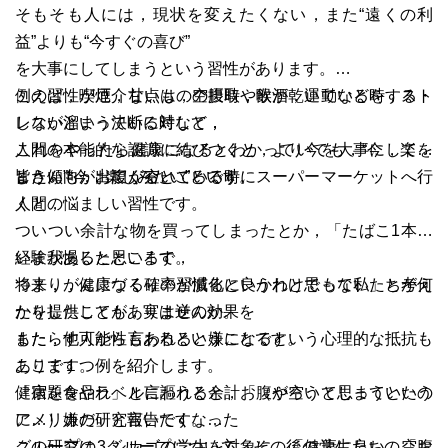
そもそも人には，現状を変えたくない，また“遠くの利
益”よりも“今すぐの喜び”
を大事にしてしまうという習性があります。
例えば，喫煙，甘いものの摂取，飲酒，運動などをする・
この習性が厄介な点は，空腹時や喉が乾いている時，スト
しないという決断に対して，
レスが溜まっている時など，
これをやったら健康になるとわかっていても，“今，楽を
人間の本能的な認識に結びつくと，より今を大事にしてし
したい”“今，楽しみたい”という
まう傾向が出てくるところです。
皆さんも，お腹が空いている時にスーパーマーケットへ行
人間の悩ましい習性です。
くと，
ついつい余計な物を買ってしまったとか，「たばこ1本を
いま我慢したところで，
経験があると思います。
将来，がんになる確率が減るというわけでもない」と考え
つまり，健康づくりの習慣化に良かれと思って私たちが何
たりしたことがありませんか。
かを提供しても，実は逆の効果を
また，他人から言われると嫌になるという心理的な抵抗も
もたらす可能性もあるということです。
あります。
ここで１つ例を紹介します。
「宿題をやれ」と言われると，「（やろうと思っていたの
健康を食品ラベルに謳うと余計お腹が空いてしまうという
に…）嫌だ」と言いたくなった
アメリカの研究報告です。
この研究は，シカゴの学生を対象に，「健康に良い」「お
グループの3グループについて，その後の学生たちの空腹