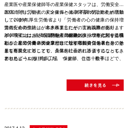
産業医や産業保健師等の産業保健スタッフは、労働安全衛
生法に則り労働者の安全確保と健康障害の防止のため活動
2000年代に入り、メンタルヘルス不調の労働者が増加
しています。
し、2006年厚生労働省より「
労働者の心の健康の保持増
労働安全衛生法は、本来事業主にその実施義務があります
進のための指針
」が出されましたが、これ以降の指針やガ
が、現実には、その義務を産業保健スタッフが代わりに務
イドラインにおいて、労働者の健康の保持増進に関する役
2008年には、経済産業省が「健康会計」の考え方を提唱
めることで、長い間企業として法順守の責任を果たしてき
割が、産業保健スタッフだけでなく職制や労働者自身、そ
し、企業の労働者の健康増進に対する投資コストとその効
ました。
して事業主に対しても、具体的に示されるようになってき
果を可視化することで、企業を社会的に評価することも行
ました。
われるようになりました。 つまり、ここ十数年ほどで、
アサヒビール(株)博多工場 保健師 住德 松子
また、同じ頃、ＣＳＲ（Corporate Social Responsibility：
産業保健活動に対しての企業経営者の考え方は、「法順守
企業の社会的責任）の考えが広まり、ステークホルダーで
や従業員への福利厚生の一環」というものから、「生産性
ある労働者への安全衛生（健康）活動をＣＳＲのひとつと
を向上させ、経営上のリスクを回避する重要な手段」へと
考える企業が増加しました。
変化することを余儀なくされ、その評価も、健康診断受診
率などの産業保健専門職による評価だけでなく、株主や社
外投資家によるリスクと投資という観点が加わってきてい
ます。
その象徴的な評価指標が、2015年から始まった、経済産
業省と東京証券取引所により選定される「健康経営銘柄」