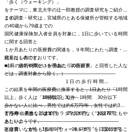
「歩く（ウォーキング）」
をテーマに，東北大学の辻一郎教授の調査研究をご紹介し
ます。
この調査・研究は，宮城県のとある保健所が管轄する地域
の40歳から79歳までの
国民健康保険加入者全員を対象に，1日に歩いている時間
に関する回答と
１か月あたりの医療費の関連を，９年間にわたっ調査・研
究したものです。
結果は，表のとおりです。
（※ 病気や障がいを理由に「30分以下」と回答した人な
■1日の歩行時間と１か月あたりの医療費
どは，調査対象から除く。）
———————————————————————–
1 日 の 歩 行 時 間
———————————————————
この結果を年間の医療費に換算すると，1日あたり「1時間
1時間以上 30分～1時間 30分以下
以上」歩く人は「30分以下」しか
———————————————————————–
歩かない人に比べ，男性では約6万円/年，女性では約3万4
１か月 男性 25,230円 29,026円 30,177円
千円/年の差となります。
どうやら「歩く」は，“カラダ”だけでなく“お財布”にもや
あたりの ————————————————————
さしいようです。
医療費 女性 18,889円 20,476円 21,693円
とは言いながらも“歩く（ウォーキング）”を日課にするこ