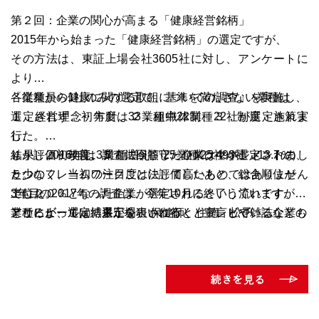
第２回：企業の関心が高まる「
健康経営銘柄
」
2015年から始まった「健康経営銘柄」の選定ですが、
その方法は、東証上場会社3605社に対し、アンケートに
より
「従業員の健康に関する取組についての調査」を実施し、
各業種から1社のみの選定で、基準を満たさない業種は
１．経営理念・方針、２．組織体制、３．制度・施策実
選定されず、初年度は33業種中22業種22社が選定されま
行、
した。
４．評価・改善、５．法令順守・リスクマネジメントの、
しかし、初年度、調査に回答した企業は493社（13.7％）
結果、2016年は3業種増え、25業種25社が選定されまし
５つのフレームワークごとに評価したあと、総合順位が
と少なく、当初の注目度は決して高いものではありません
た。
上位２０％となった企業が選定されるという流れです。
でした。
3年目の2017年の調査は、今年10月に終了していますが、
ところが、選定結果が公表されると、テレビや雑誌などの
業種によっては、選定を狙いに行くと宣言している企業も
アサヒビール㈱博多工場 保健師 住德 松子
メディアに取り上げられ、大きな話題となりました。
出てきており、前述したように、リクルート市場での学生
選定された企業にとっては、投資家へのアピールになり、
の高評価や、選定企業の株価が安定しているなど、
社員も健康への関心が高まるなど、社内外から好意的な
選定の影響が多岐に亘っていることを重く考える企業が
反響が寄せられました。
増えてきているようです。
また、リクルート市場の学生にとっては、選定企業＝