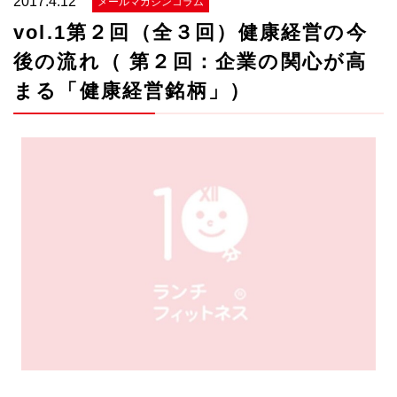
2017.4.12
メールマガジンコラム
といえるのではないでしょうか。
vol.1第２回（全３回）健康経営の今
後の流れ（ 第２回：企業の関心が高
まる「健康経営銘柄」）