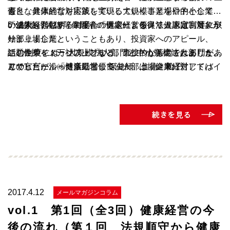
もと、具体的な対応策を実現していくことを目的として
言
優良な健康経営を実践している大規模事業場や中小企業等
います。
5：協会けんぽ等保険者のサポートを得て健康宣言等に取
の法人を顕彰する制度、「
「健康経営銘柄」の場合の選定によるメリットは、対象が
健康経営優良法人認定制度
」が
り
始まりました。
一部上場企業ということもあり、投資家へのアピール、
組む企業を１万社以上とする」の二つが策定されました。
この制度には、大規模法人部門と中小規模法人部門があ
話題性やイメージアップなど、直接的なものではありませ
この宣言に沿った活動として、一部上場企業に対しては
り、
んでしたが、「健康経営優良法人」は、健康経営アドバイ
アサヒビール㈱博多工場 保健師 住德 松子
健康経営銘柄の選定が始まり、それ以外の企業に対して
認定基準は「健康経営銘柄」で使用しているフレームワー
ザーからの支援や、金融機関からの低金利融資、人材確保
は、
ク
支援など、インセンティブの充実が予定されており、特に
協会けんぽが、企業全体で健康づくりに取り組む企業を
をもとにしています。
中小規模法人部門では、多くの企業が関心を寄せていると
募集し、その活動をサポートする「健康企業宣言」の活動
2020年までに、大規模法人部門は上場企業に限らず500社
思われます。
が行われています。宣言を行えば、協会けんぽのサポート
が
また、健康経営優良法人の認定には、協会けんぽなどに
だけでなく、商工会議所からの情報提供、金融機関から
「健康経営優良法人～ホワイト500」として認定され、
所属する保健師等専門職の関わりが重要で、同じ職域で
融資等の金利の優遇が受けられるというインセンティブが
中小規模法人部門では、協会けんぽによる健康企業宣言を
働く保健師として協会けんぽの保健師の活躍に期待したい
設けられたのがポイントと言えます。
実施している企業の中から、基準に沿って認定されます。
ところです。
2017.4.12
メールマガジンコラム
vol.1 第1回（全3回）健康経営の今
後の流れ（第１回 法規順守から健康