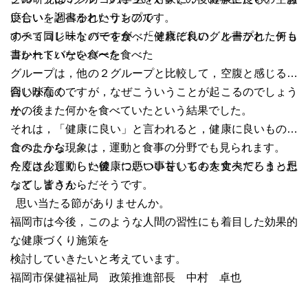
いしい」と書かれたサンプル
度合いを調べるというものです。
のチョコレートバーを食べたそれぞれのグループと，何も
すべて同じ味なのですが，「健康に良い」と書かれたチョ
書かれていないバーを食べた
コレートバーを食べた
グループは，他の２グループと比較して，空腹と感じる度
合いが高く，
同じ味なのですが，なぜこういうことが起こるのでしょう
その後また何かを食べていたという結果でした。
か。
それは，「健康に良い」と言われると，健康に良いものを
食べたから，
このような現象は，運動と食事の分野でも見られます。
今度は少しくらい健康に悪い事をしても大丈夫だろうと思
たくさん運動した後，ついつい甘いものを食べてしまった
ってしまうからだそうです。
など，皆さん，
思い当たる節がありませんか。
福岡市は今後，このような人間の習性にも着目した効果的
な健康づくり施策を
検討していきたいと考えています。
福岡市保健福祉局 政策推進部長 中村 卓也