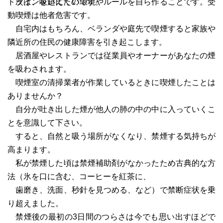
ドラインを超えたのです。
次は、吸いにくい環境やルールを自ら作ることです。受
動喫煙は他者危害です。
自宅内はもちろん、ベランダや庭先で喫煙すると家族や
隣近所の住民の健康障害を引き起こします。
居酒屋やレストランでは従業員やオーナーがあなたの煙
を吸わされます。
喫煙室の清掃業者が作業しているときに喫煙したことは
ありませんか？
自分が吐き出した煙が他人の肺の中の中に入っていくこ
とを意識して下さい。
すると、自然と吸う場所がなくなり、禁煙する気持ちが
高まります。
私が禁煙した頃は禁煙補助剤がなかったため古典的な方
法（氷を口に含む、コーヒーを紅茶に、
歯磨き、洗面、秒針を見つめる、など）で禁断症状を乗
り超えました。
禁煙後の最初の3日間のつらさは今でも思い出すほどで