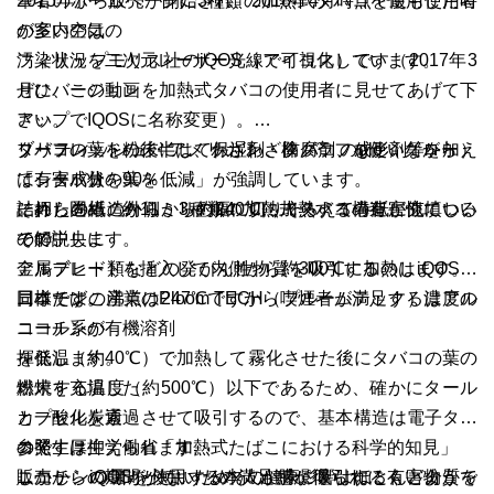
筆者のホームページに3種類の加熱式タバコを使用した時
2015年から販売が開始され、2018年4月時点で最も使用者
の室内空気の
が多いのは
汚染状況を二次元レーザー光線で可視化しています。
フィリップモリス社のiQOS（アイコス）です（2017年3
ぜひ、この動画を加熱式タバコの使用者に見せてあげて下
月にバージョン
さい。
アップでIQOSに名称変更）。
リーフレットの後半は、わざわざ棒グラフを使いながら
タバコの葉を粉末にして保湿剤、防腐剤、成形剤等を加え
ブリティッシュ・アメリカン・タバコのglo（グロー）
「有害成分を90％低減」が強調しています。
てシート状
は、タバコの葉を
それらの構造から、3種類の加熱式タバコの有害性につい
に押し固め、約11ミリの幅に切りそろえて巻紙に充填し、
詰めた巻紙の外側から約240℃に加熱する構造が似ている
て解説します。
その中央に
ので、
金属ブレードを挿入して内側から約300℃に加熱します。
アルデヒド類などの発がん性物質を吸引するのはiQOSと
ニコチンの沸点は247℃ですから喫煙者が満足する濃度の
同様です。
日本たばこ産業のPloom TECH（プルームテック）はアル
ニコチンが
コール系の有機溶剤
揮発します。
を低温（約40℃）で加熱して霧化させた後にタバコの葉の
燃焼する温度（約500℃）以下であるため、確かにタール
粉末を充填した
と一酸化炭素
カプセルを通過させて吸引するので、基本構造は電子タバ
の発生は抑えられます。
コです。
参照：厚生労働省「加熱式たばこにおける科学的知見」
しかし、iQOSを使用する本人が肺に吸引する有害物質を
ニコチンの量が少ないため満足感が得られにくいようで
販売からの期間が短いためその健康影響はほとんど分かっ