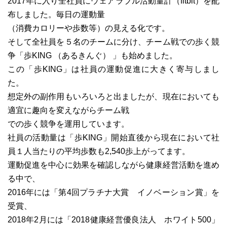
2017年に入り全社員にウェアラブル活動量計（fitbit）を配
布しました。毎日の運動量
（消費カロリーや歩数等）の見える化です。
そして全社員を５名のチームに分け、チーム戦での歩く競
争「歩KING （あるきんぐ） 」も始めました。
この「歩KING」は社員の運動促進に大きく寄与しまし
た。
想定外の副作用もいろいろと出ましたが、現在においても
適宜に趣向を変えながらチーム戦
での歩く競争を運用しています。
社員の活動量は「歩KING」開始直後から現在において社
員１人当たりの平均歩数も2,540歩上がってます。
運動促進を中心に効果を確認しながら健康経営活動を進め
る中で、
2016年には
「第4回プラチナ大賞 イノベーション賞」
を
受賞、
2018年2月には
「2018健康経営優良法人 ホワイト500」