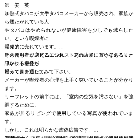
師 姜 英
加熱式タバコが大手タバコメーカーから販売され、家族か
ら煙たがれている人
やタバコはやめられないが健康障害を少しでも減らした
い、という喫煙者に
爆発的に売れています。
その使用者が増えるにつれ、「あれって、どうなの？」と
皆さんも、コンビニエンスストアの店頭に置いてあるリー
訊かれる機会が
フレットを持ち
増えてきました。
帰って目を通してみて下さい。
メーカーが喫煙者の心理を上手く突いていることが分かり
ます。
リーフレットの前半には、「室内の空気を汚さない」を強
調するために、
家族が居るリビングで使用している写真が使われていま
す。
しかし、これは明らかな虚偽広告です。