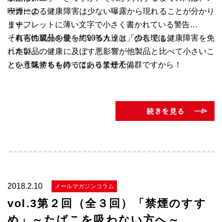
喫煙による健康障害は少ない曝露から現れることが分かり
ーカーの
ます。
リーフレットに薄い文字で小さく書かれている警告
「有害性成分の量を約90%カット」の表現は、
それらの製品を使っている人達は「少しでも健康障害を免
「本製品の健康に及ぼす悪影響が他製品と比べて小さいこ
れたい」
とを意味するものではありません」
という気持ちを持っている禁煙予備群ですから！
「リスクがないというわけではありません」
「タバコ関連の健康リスクを軽減させる一番の方法は紙巻
タバコも本製品も両方やめることです」
を示しながら、ニコチン依存症からの脱出の手段として禁
煙外来へ行くことを勧めて下さい。
2018.2.10
メールマガジンコラム
vol.3第２回（全３回）「禁煙のすす
め」～たばこを吸わない方へ～