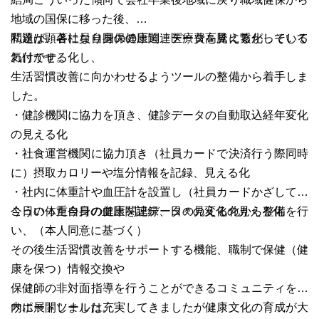
地域の国保に移った後、
問題が顕著になり国保の圧迫、医療費高騰に繋がっている
私達は、各社員自身の健康関連データを見える化しそして
わけです。
気付かせる化し、
生活習慣改善に向かわせるようツールの整備から着手しま
した。
・健診機関に協力を頂き、健診データの自動取込経年変化
の見える化
・社食運営機関に協力頂き（社員カードで決済行う際同時
に）摂取カロリーや塩分情報を記録、見える化
・社内に体重計や血圧計を設置し（社員カードかざして）
今日の体重今日の血圧を記録、日々の変化の見える化
こういった自身の健康関連データの見える化から整備を行
い、（本人同意に基づく）
その後生活習慣改善をサポートする機能、職制で保健（健
康を保つ）情報交換や
保健師の非対面指導を行うことができるコミュニティを社
内に展開しました。
サポートツールは充実してきましたが健康文化の育成が大