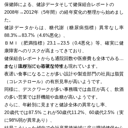
保健師による、健診データそして健保組合レポートの
2008年→2012年（5年間）の経年変化の整理から始めまし
た。
健診データからは、糖代謝（糖尿病指標）異常なし率
88.3%→83.7%（4.6%悪化）、
ＢＭＩ（肥満指標）23.1→23.5（0.4悪化）等、確実に健
康障害へのリスクが高まってきており、
健保組合レポートからも通院回数や医療費も全体でみると
かなり上がっている状況です。
また、職種別にも顕著な特性も現れています。
夜遅い食事になることが多い設計や製造部門の社員は脂質
（コレステロール）の有所見率が高いようです。
同様に、デスクワークが多い事務職では血圧が高く、飲酒
の多い営業では肝機能や血糖が高いようです。
さらに、年齢別に見ますと健診全体の異常なし率、
20歳代では87.5% これが50歳代11.2%、60歳代2.5%（実
に98%弱が異常あり）、
結局こういった傾向で会社卒業後地域に戻り職域健保から