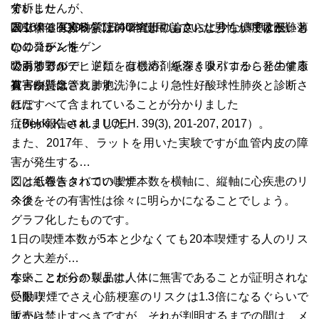
分析した
す。
ていませんが、
国立保健医療科学院の研究班の論文により、濃度は低いも
吸引する有害物質は前２者よりもさらに少ないですが、薄
2016年、iQOSを1日40本使用していた男性が呼吸困難と
のの発がん性
いニコチンを
なり、レントゲン
のあるアルデヒド類をはじめ、紙巻きタバコから発生する
吸引するので、逆に、有機溶剤を深く吸引することの健康
で両肺野が
有害物質は
被害が懸念されます。
真っ白、気管支肺胞洗浄により急性好酸球性肺炎と診断さ
ほぼすべて含まれていることが分かりました
れた
（Bekki K, et al. J UOEH. 39(3), 201-207, 2017）。
症例が報告されました。
また、2017年、ラットを用いた実験ですが血管内皮の障
害が発生する
ことも報告されています。
図は紙巻きタバコの喫煙本数を横軸に、縦軸に心疾患のリ
今後、その有害性は徐々に明らかになることでしょう。
スクを
グラフ化したものです。
1日の喫煙本数が5本と少なくても20本喫煙する人のリス
クと大差が
ないことが分かります。
本来、これらの製品は人体に無害であることが証明されな
受動喫煙でさえ心筋梗塞のリスクは1.3倍になるぐらいで
い限り
すから、
販売は禁止すべきですが、それが判明するまでの間は、メ