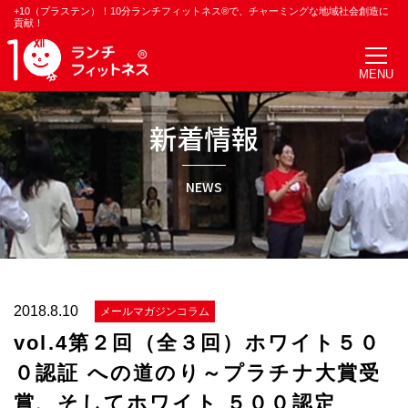
+10（プラステン）！10分ランチフィットネス®で、チャーミングな地域社会創造に
貢献！
新着情報
NEWS
2018.8.10
メールマガジンコラム
vol.4第２回（全３回）ホワイト５０
０認証 への道のり～プラチナ大賞受
賞、そしてホワイト ５００認定