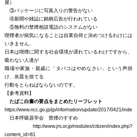
屋）
③パッケージに写真入りの警告がない
④新聞や雑誌に銘柄広告が行われている
⑤無料の禁煙相談電話のシステムがない
喫煙者が病気になることは自業自得と決めつけるわけには
いきません。
日本は喫煙に関する社会環境が遅れているわけですから、
吸わない人達が
職場や家族・親戚に「タバコはやめなさい」という声掛
け、灰皿を捨てる
行動をとらねばならないのです。
【参考資料】
たばこ白書の要点をまとめたリーフレット
https://www.ncc.go.jp/jp/information/update/2017/0421/index.
日本呼吸器学会 禁煙のすすめ
http://www.jrs.or.jp/modules/citizen/index.php?
content_id=81