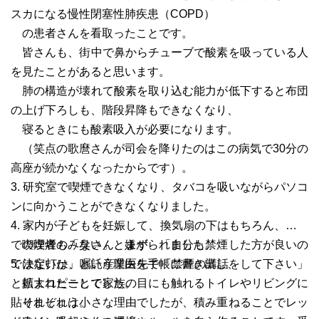
スカになる慢性閉塞性肺疾患（COPD）
の患者さんを看取ったことです。
皆さんも、街中で鼻からチューブで酸素を吸っている人
を見たことがあると思います。
肺の構造が壊れて酸素を取り込む能力が低下すると布団
の上げ下ろしも、階段昇降もできなくなり、
寝るときにも酸素吸入が必要になります。
（笑点の歌麿さんが司会を降りたのはこの病気で30分の
高座が続かなくなったからです）。
3. 研究室で喫煙できなくなり、タバコを吸いながらパソコ
ンに向かうことができなくなりました。
4. 家内が子どもを妊娠して、換気扇の下はもちろん、庭先
での喫煙も「臭い」と嫌がられました。
喫煙者のみなさん、まず、「自分も禁煙した方が良いの
5. 決定打は、嘱託産業医先で「禁煙の講話をして下さい」
ではないか」という理由を手帳に書き出し、
と頼まれたことでした。
拡大コピーして家族の目にも触れるトイレやリビングに
それぞれは小さな理由でしたが、積み重ねることでレッ
貼りましょう。