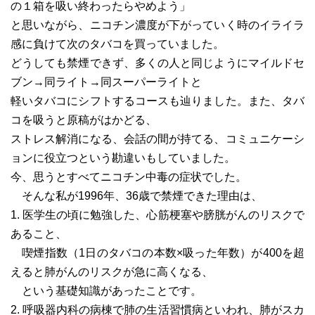
の１箱を吸い終わったらやめよう」
と思いながら、ニコチン濃度が下がっていく時のイライラ
感に負けて次のタバコを買っていました。
どうしても禁煙できず、多くの人と同じようにマイルドセ
ブン→同ライト→同スーパーライトと
軽いタバコにシフトするコースも辿りました。また、タバ
コを吸うと原稿がはかどる、
ストレス解消になる、会話の間が持てる、コミュニケーシ
ョンに役立つという勘違いもしていました。
今、思うとすべてニコチン中毒の症状でした。
そんな私が1996年、36歳で禁煙できた理由は、
1. 医学生の頃に勉強した、心筋梗塞や膀胱がんのリスクで
あること、
喫煙指数（1日のタバコの本数×吸った年数）が400を超
えると肺がんのリスクが急に高くなる、
という基礎知識があったことです。
2. 呼吸器内科の病棟で肺の生活習慣病といわれ、肺がスカ