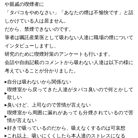
や親戚の喫煙者に
「タバコをやめなさい」「あなたの煙は不愉快です」と話
しかけている人は居ません。
だから、禁煙できないのです。
筆者は嘱託産業医として吸わない人達に職場の煙について
インタビューしますし、
研究のために喫煙対策のアンケートも行います。
会話や自由記載のコメントから吸わない人達は以下の様に
考えていることが分かりました。
自分は吸わないから関係ない
喫煙室から戻ってきた人達がタバコ臭いので何とかして
欲しい
臭いけど、上司なので苦情が言えない
喫煙室から周囲に漏れがあっても分煙されているので苦
情が言えない
好きで吸っているのだから、吸えなくするのは可哀想
これ以上、吸いにくくしたら本人達のストレスになる