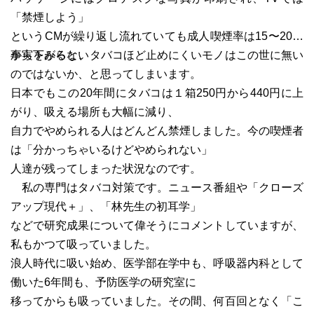
「禁煙しよう」
というCMが繰り返し流れていても成人喫煙率は15〜20％
から下がらない
事実をみると、タバコほど止めにくいモノはこの世に無い
のではないか、と思ってしまいます。
日本でもこの20年間にタバコは１箱250円から440円に上
がり、吸える場所も大幅に減り、
自力でやめられる人はどんどん禁煙しました。今の喫煙者
は「分かっちゃいるけどやめられない」
人達が残ってしまった状況なのです。
私の専門はタバコ対策です。ニュース番組や「クローズ
アップ現代＋」、「林先生の初耳学」
などで研究成果について偉そうにコメントしていますが、
私もかつて吸っていました。
浪人時代に吸い始め、医学部在学中も、呼吸器内科として
働いた6年間も、予防医学の研究室に
移ってからも吸っていました。その間、何百回となく「こ