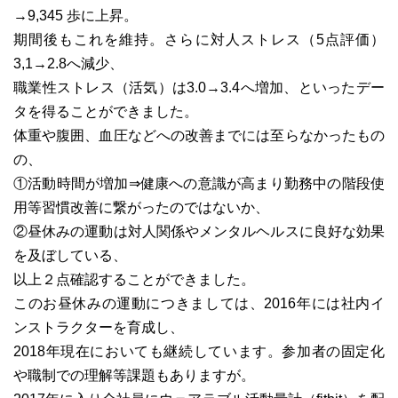
→9,345 歩に上昇。
期間後もこれを維持。さらに対人ストレス（5点評価）
3,1→2.8へ減少、
職業性ストレス（活気）は3.0→3.4へ増加、といったデー
タを得ることができました。
体重や腹囲、血圧などへの改善までには至らなかったもの
の、
①活動時間が増加⇒健康への意識が高まり勤務中の階段使
用等習慣改善に繋がったのではないか、
②昼休みの運動は対人関係やメンタルヘルスに良好な効果
を及ぼしている、
以上２点確認することができました。
このお昼休みの運動につきましては、2016年には社内イ
ンストラクターを育成し、
2018年現在においても継続しています。参加者の固定化
や職制での理解等課題もありますが。