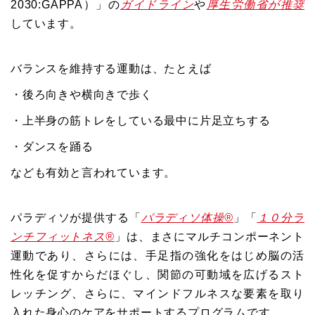
2030:GAPPA）」の
ガイドライン
や
厚生労働省が推奨
しています。
バランスを維持する運動は、たとえば
・後ろ向きや横向きで歩く
・上半身の筋トレをしている最中に片足立ちする
・ダンスを踊る
なども有効と言われています。
パラディソが提供する「
パラディソ体操®
」「
１０分ラ
ンチフィットネス®
」は、まさにマルチコンポーネント
運動であり、さらには、手足指の強化をはじめ脳の活
性化を促すからだほぐし、関節の可動域を広げるスト
レッチング、さらに、マインドフルネスな要素を取り
入れた身心のケアをサポートするプログラムです。