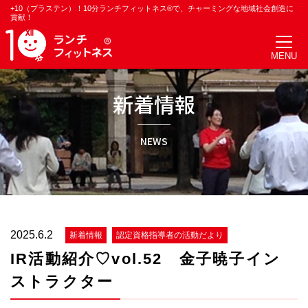
+10（プラステン）！10分ランチフィットネス®で、チャーミングな地域社会創造に
貢献！
新着情報
NEWS
2025.6.2
新着情報
認定資格指導者の活動だより
IR活動紹介♡vol.52 金子暁子イン
ストラクター