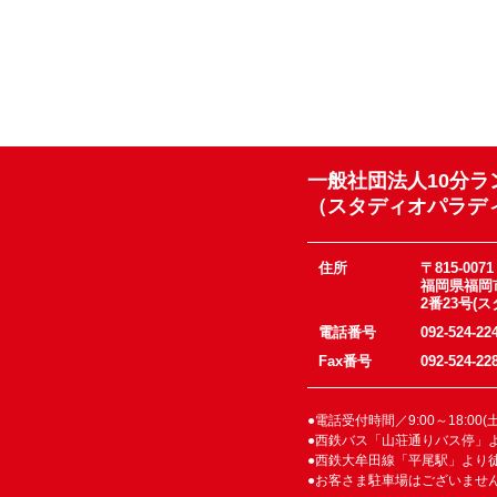
一般社団法人10分
（スタディオパラデ
住所
〒815-0071
福岡県福岡
2番23号(
電話番号
092-524-22
Fax番号
092-524-22
●電話受付時間／9:00～18:00
●西鉄バス「山荘通りバス停」
●西鉄大牟田線「平尾駅」より
●お客さま駐車場はございませ