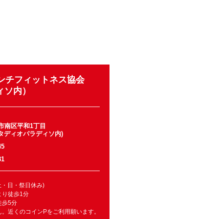
ランチフィットネス協会
ィソ内）
市南区平和1丁目
スタディオパラディソ内)
45
81
(土・日・祭日休み)
より徒歩1分
徒歩5分
ん。近くのコインPをご利用願います。