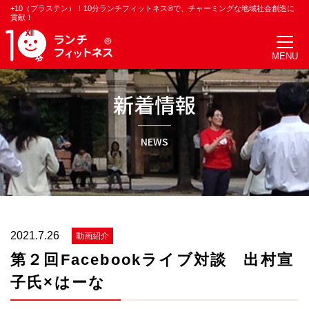
+10（プラステン）！10分ランチフィットネス®で、チャーミングな地域社会創造に
貢献！
新着情報
NEWS
2021.7.26
動画紹介
第２回Facebookライブ対談 出村宣
子氏×はーな