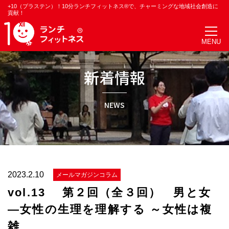
+10（プラステン）！10分ランチフィットネス®で、チャーミングな地域社会創造に
貢献！
新着情報
NEWS
2023.2.10
メールマガジンコラム
vol.13 第２回（全３回） 男と女
―女性の生理を理解する ～女性は複
雑