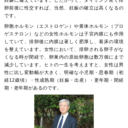
妊娠に備えています。したがって、タイミング良く排
卵前後に性交すれば、当然、妊娠の確立は高くなるの
です。
卵胞ホルモン（エストロゲン）や黄体ホルモン（プロ
ゲステロン）などの女性ホルモンは子宮内膜にも作用
していて、排卵後に内膜は著しく肥厚し、着床の環境
を整えています。女性において、排卵される卵子がな
くなる時が閉経で、卵巣内の原始卵胞は数万個にまで
減少しています。ヒトの一生を考えますと、女性は男
性に比し変動幅が大きく、明確な小児期・思春期（初
経12歳頃）・性成熟期（妊娠・出産）・更年期・閉経
期・老年期があるのです。