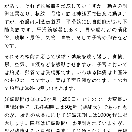
があり、それぞれ臓器を形成していますが、動きの制
御は異なり、横紋（骨格）筋は神経系で随意に動きま
すが、心臓は刺激伝道系、平滑筋には自動能があり不
随意筋です。平滑筋臓器は多く、胃や腸などの消化
管、膀胱・尿管、気管、血管、そして子宮や卵管など
です。
それぞれ機能に応じて収縮・弛緩を繰り返し、食物、
尿、空気、血液などを移動させますが、子宮において
は胎児、卵管では受精卵です。いわゆる陣痛は出産時
の主役の一つですが、実は子宮収縮なのです。この力
で胎児は体外へ押し出されます。
妊娠期間はほぼ10か月（280日）ですので、大変長い
時間経過で、未妊娠時には50g程（鶏卵大）であったも
のが、胎児の成長に応じて妊娠末期には1000g程に肥
大します。陣痛は妊娠期間中は抑制されていますが、
児が成熟すると自然に発来して分娩となります。産後