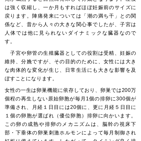
は強く収縮し、一か月もすればほぼ妊娠前のサイズに
戻ります。陣痛発来については「潮の満ち干」との関
係など、昔から人々の大きな関心事でしたが、子宮は
人体では他に見られないダイナミックな臓器なので
す。
子宮や卵管の生殖臓器としての役割は受精、妊娠の
維持、分娩ですが、その目的のために、女性には大き
な肉体的な変化が生じ、日常生活にも大きな影響を及
ぼすことになります。
女性の一生は卵巣機能に依存しており、卵巣では200万
個程の再生しない原始卵胞が毎月1個の排卵に300個が
準備され、月経１日目には20個に、更に月経５日目に
１個の卵胞が選ばれ（優位卵胞）排卵に向かいます。
この卵の成熟や排卵のメカニズムは、脳幹の視床下
部・下垂体の卵巣刺激ホルモンによって毎月制御され