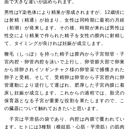
面で大きな違いが認められます。
男性はY染色体により精巣が形成されますが、12歳頃に
は射精（精通）が始まり、女性は同時期に最初の月経
（初潮）が発来します。その後、時期が来れば男性は
性交により精巣で作られた精子を女性の膣内に射精し
て、タイミングが良ければ妊娠が成立します。
鞭毛（しっぽ）を持った精子は膣内から子宮頸管・子
宮内腔・卵管内腔を泳いで上行し、卵管膨大部で卵巣
から排卵されイソギンチャク様の卵管采で捕獲された
卵子と受精。そして、受精卵は卵管から子宮腔内に卵
管運動により逆行して運ばれ、肥厚した子宮内膜に着
床し妊娠が成立します。これからの過程では、胎児の
保育器となる子宮が重要な役割を果たしますので、こ
の臓器について触れておきたいと思います。
子宮は平滑筋の袋であり、内腔は内膜で覆われてい
ます。ヒトには3種類（横紋筋・心筋・平滑筋）の筋肉