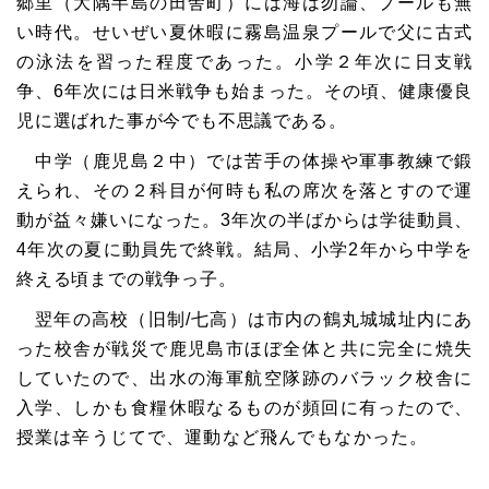
郷里（大隅半島の田舎町）には海は勿論、プールも無
い時代。せいぜい夏休暇に霧島温泉プールで父に古式
の泳法を習った程度であった。小学２年次に日支戦
争、6年次には日米戦争も始まった。その頃、健康優良
児に選ばれた事が今でも不思議である。
中学（鹿児島２中）では苦手の体操や軍事教練で鍛
えられ、その２科目が何時も私の席次を落とすので運
動が益々嫌いになった。3年次の半ばからは学徒動員、
4年次の夏に動員先で終戦。結局、小学2年から中学を
終える頃までの戦争っ子。
翌年の高校（旧制/七高）は市内の鶴丸城城址内にあ
った校舎が戦災で鹿児島市ほぼ全体と共に完全に焼失
していたので、出水の海軍航空隊跡のバラック校舎に
入学、しかも食糧休暇なるものが頻回に有ったので、
授業は辛うじてで、運動など飛んでもなかった。