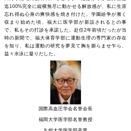
迄100%完全に縦横無尽に動かせる解放感が、私に生涯
忘れ得ぬ心身の爽快感を焼き付けた。学園紛争が漸く
収まり始めた頃、福大に医学部が新設されるとの事
で、私もその打診を承諾した。赴任2年前頃だったが当
時の新聞で、福大体育学部に運動生理の専門家の存在
を知り、私は運動の研究を夢見て胸を膨らませ乍ら、
益々水泳に凝りだした。
国際高血圧学会名誉会長
福岡大学医学部名誉教授
九州大学医学部卒業