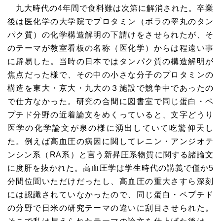
九大時代の4年間で食料難は次第に解消された。卒業
後は医化学の大学院でプロタミン（ボラの睾丸のタン
パク質）の化学構造解明の下請けをさせられたが、そ
のテーマが教室看板の名称（医化学）からは程遠い事
に辟易した。当時の日本ではタンパク質の構造解明が
焦点だった様で、その中の小さな分子のプロタミンの
構造を東大・京大・九大の３施設で競争中であったの
で仕方なかった。研究の合間に図書室で同じ蛋白・ペ
プチド分野の近着論文をめくっていると、文字どうり
医学の化学論文が泉の様に湧出していて吃驚仰天し
た。例えば高血圧の病因に関してレニン・アンジオテ
ンシン系（RA系）と言う新昇圧系物質に関する諸論文
に度肝を抜かれた。高血圧学は学生時代の講義で僅か5
分間位聞いただけだったし、高血圧の重大さすら深刻
には認識されていなかったので、同じ蛋白・ペプチド
の分野で日米の研究テーマの違いに刮目させられた。