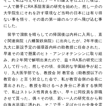
そこで私は与えられたテーマの論文を仕上げた後は、
一人で勝手にRA系阻害薬の研究を始めた。然し一介の
大学院生にそれを許す環境など当時の日本には有り得
ない事を悟り、その道の第一線のルツボへ飛び込む事
にした。
留学で溜飲を晴らしての帰国後は内科に入局し、直
ぐ関連病院（八幡製鉄病院）に出向したが、2年半後に
九大に新設予定の循環器内科の助教授に任命された。
早速その道で懸案のヒト・アンジオテンシンに取り組
み、約２年間で解明出来たので、益々RA系の研究に没
入して行った。然しその頃、全国的な学園紛争が起こ
り、九大医学部でも、教授会 対 教官会（助教授以下の
教官会）と言う対立した会で、私が教官会側の会長に
選出された。教授を助けるべき身分に矛盾する狭間
で、私はストレス性胃炎を患い、早々に同役員を辞職
させて貰った。偶々その頃、若い一人の研究生から和
白海水浴場に誘われ、そこで手・足ばかりか全身全霊